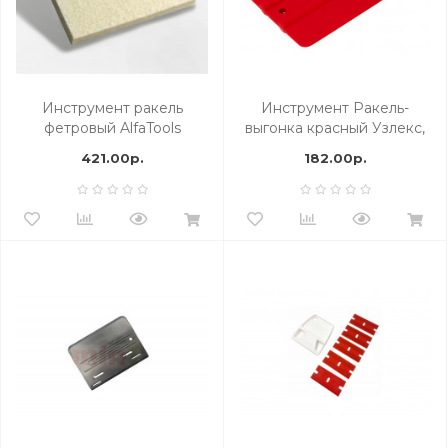
Инструмент ракель
Инструмент Ракель-
фетровый AlfaTools
выгонка красный Узлекс,
средней жесткости, 50М2,
421.00р.
182.00р.
арт. 21910593