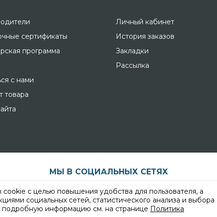
одители
Личный кабинет
чные сертификаты
История заказов
рская программа
Закладки
Рассылка
ься с нами
т товара
сайта
МЫ В СОЦИАЛЬНЫХ СЕТЯХ
ы cookie с целью повышения удобства для пользователя, а
циями социальных сетей, статистического анализа и выбора
е подробную информацию см. на странице
Политика