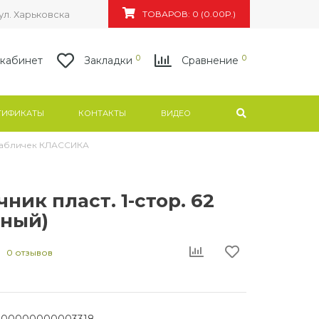
ул. Харьковская, 83а/4, БЦ "Флагман"
ТОВАРОВ: 0 (0.00Р.)
0
0
кабинет
Закладки
Сравнение
ТИФИКАТЫ
КОНТАКТЫ
ВИДЕО
табличек КЛАССИКА
ник пласт. 1-стор. 62
рный)
0 отзывов