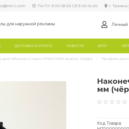
lan@mir-t.com
Пн-Пт: 9:00-18:00 Сб 9.00-14.00
г. Тюмень 
лы для наружной рекламы
Личный 
С
ДОСТАВКА И ОПЛАТА
НОВОСТИ
БЛОГ
СЕР
 для табличек и панно КЛАССИКА (аналог Cosign)
Профиль для 
Наконеч
мм (чё
Код Товара: