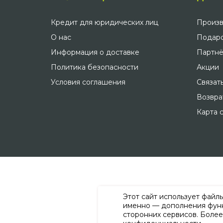
Кредит для юридических лиц
Произв
О нас
Подаро
Информация о доставке
Партнё
Политика безопасности
Акции
Условия соглашения
Связат
Возвра
Карта 
Этот сайт использует файл
именно — дополнения функ
сторонних сервисов. Боле