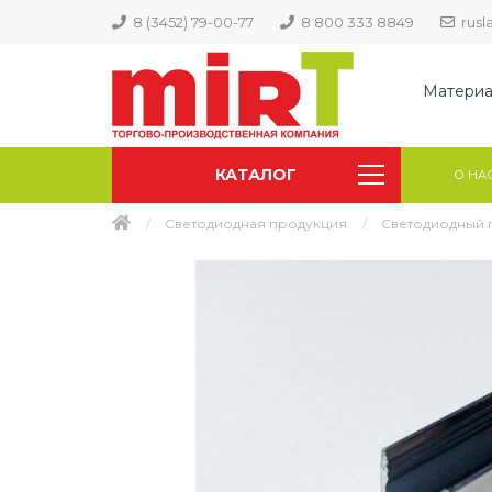
8 (3452) 79-00-77
8 800 333 8849
rus
Материа
КАТАЛОГ
О НА
Светодиодная продукция
Светодиодный 