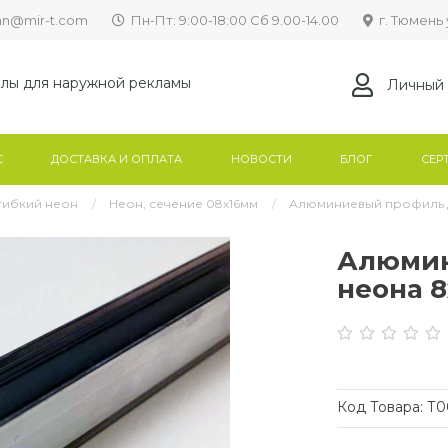
lan@mir-t.com
Пн-Пт: 9:00-18:00 Сб 9.00-14.00
г. Тюмень 
лы для наружной рекламы
Личный 
С
ДОСТАВКА И ОПЛАТА
НОВОСТИ
БЛОГ
СЕР
гибкий неон
Неон, сечение 08х16мм
Алюминиевый профиль дл
Алюмин
неона 8
Код Товара:
Т0