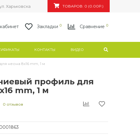
ул. Харьковская, 83а/4, БЦ "Флагман"
ТОВАРОВ: 0 (0.00Р.)
0
0
кабинет
Закладки
Сравнение
ТИФИКАТЫ
КОНТАКТЫ
ВИДЕО
я неона 8х16 mm, 1 м
иевый профиль для
х16 mm, 1 м
0 отзывов
0001863