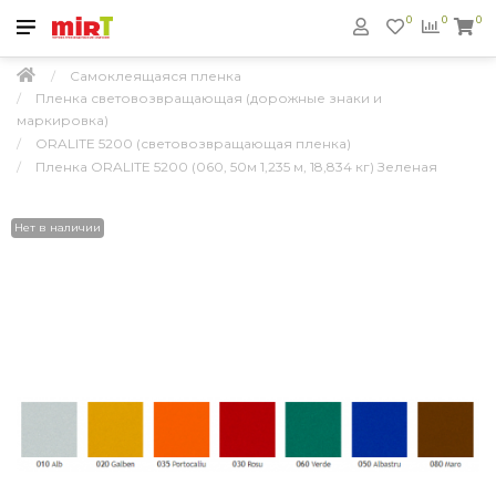
0
0
0
Самоклеящаяся пленка
Пленка световозвращающая (дорожные знаки и
маркировка)
ORALITE 5200 (световозвращающая пленка)
Пленка ORALITE 5200 (060, 50м 1,235 м, 18,834 кг) Зеленая
Нет в наличии