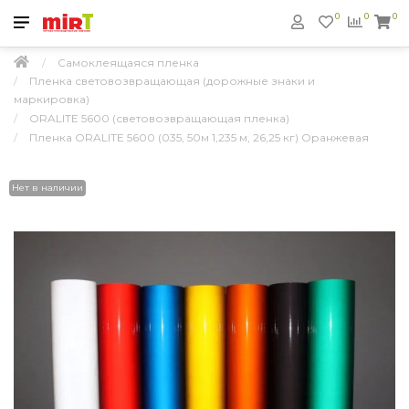
0
0
0
Самоклеящаяся пленка
Пленка световозвращающая (дорожные знаки и
маркировка)
ORALITE 5600 (световозвращающая пленка)
Пленка ORALITE 5600 (035, 50м 1,235 м, 26,25 кг) Оранжевая
Нет в наличии